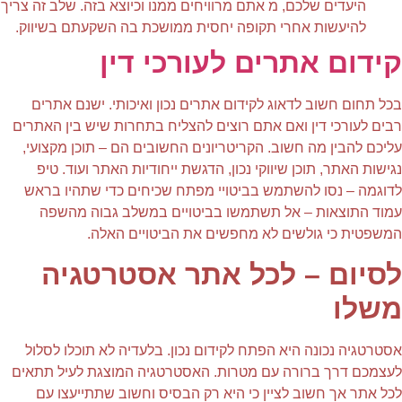
היעדים שלכם, מ אתם מרוויחים ממנו וכיוצא בזה. שלב זה צריך
להיעשות אחרי תקופה יחסית ממושכת בה השקעתם בשיווק.
ידום אתרים לעורכי דין
כל תחום חשוב לדאוג לקידום אתרים נכון ואיכותי. ישנם אתרים
בים לעורכי דין ואם אתם רוצים להצליח בתחרות שיש בין האתרים
ליכם להבין מה חשוב. הקריטריונים החשובים הם – תוכן מקצועי,
ישות האתר, תוכן שיווקי נכון, הדגשת ייחודיות האתר ועוד. טיפ
דוגמה – נסו להשתמש בביטויי מפתח שכיחים כדי שתהיו בראש
מוד התוצאות – אל תשתמשו בביטויים במשלב גבוה מהשפה
משפטית כי גולשים לא מחפשים את הביטויים האלה.
סיום – לכל אתר אסטרטגיה
שלו
סטרטגיה נכונה היא הפתח לקידום נכון. בלעדיה לא תוכלו לסלול
עצמכם דרך ברורה עם מטרות. האסטרטגיה המוצגת לעיל תתאים
כל אתר אך חשוב לציין כי היא רק הבסיס וחשוב שתתייעצו עם