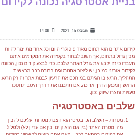
ניית אסטרטגיה נכונה לקידום
אוגוסט 15, 2021
14:09
ידום אתרים הוא תחום מאוד פופולרי היום וכל אחד מתיימר להיות
בין גדול בתחום, אך חשוב לבחור בקפידה את המקדמים איתם
עבדו כי זה יקבע את גורל האתר שלכם. כדי לבצע קידום נכון, הכוונה
קידום אורגני כמובן, יש ליצור אסטרטגיה ברורה כבר מראשית
תהליך. הרגע בו הגיתם במוחכם את הרעיון לבנות אתר זה רק הרגע
ראשון ומכאן הדרך ארוכה. אם תתכננו את הדרך היטב תחסכו
ויות ותצרו שיווק נכון.
לבים באסטרטגיה
מטרות – השלב הכי בסיסי הוא הצבת מטרות. עליכם להבין
מהי מטרת האתר (בין אם הוא קיים ובין אם עדיין לא) ולסלול
את הקידום בהתאם לכך – האם אתם רוצים להשקיע בקידום