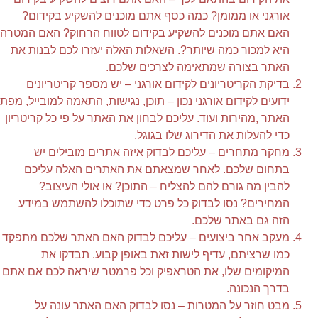
אורגני או ממומן? כמה כסף אתם מוכנים להשקיע בקידום?
האם אתם מוכנים להשקיע בקידום לטווח הרחוק? האם המטרה
היא למכור כמה שיותר?. השאלות האלה יעזרו לכם לבנות את
האתר בצורה שמתאימה לצרכים שלכם.
בדיקת הקריטריונים לקידום אורגני – יש מספר קריטריונים
ידועים לקידום אורגני נכון – תוכן, נגישות, התאמה למובייל, מפת
האתר ,מהירות ועוד. עליכם לבחון את האתר על פי כל קריטריון
כדי להעלות את הדירוג שלו בגוגל.
מחקר מתחרים – עליכם לבדוק איזה אתרים מובילים יש
בתחום שלכם. לאחר שמצאתם את האתרים האלה עליכם
להבין מה גורם להם להצליח – התוכן? או אולי העיצוב?
המחירים? נסו לבדוק כל פרט כדי שתוכלו להשתמש במידע
הזה גם באתר שלכם.
מעקב אחר ביצועים – עליכם לבדוק האם האתר שלכם מתפקד
כמו שרציתם, עדיף לישות זאת באופן קבוע. תבדקו את
המיקומים שלו, את הטראפיק וכל פרמטר שיראה לכם אם אתם
בדרך הנכונה.
מבט חוזר על המטרות – נסו לבדוק האם האתר עונה על